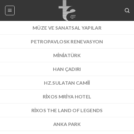
Skip
to
content
MÜZE VE SANATSAL YAPILAR
PETROPAVLOSK RENEVASYON
MINIATÜRK
HAN ÇADIRI
HZ.SULATAN CAMII
RIXOS MRIYA HOTEL
RIXOS THE LAND OF LEGENDS
ANKA PARK