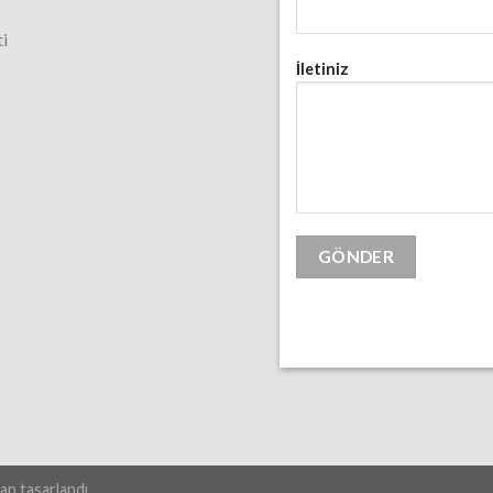
i
İletiniz
an tasarlandı.