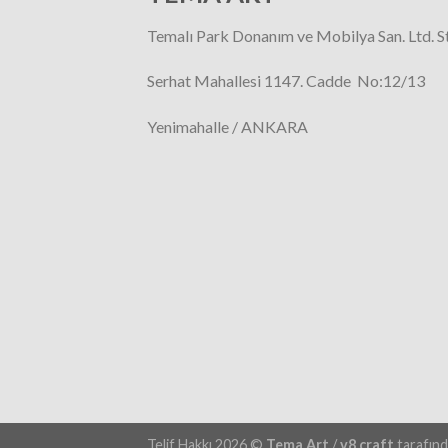
Temalı Park Donanım ve Mobilya San. Ltd. St
Serhat Mahallesi 1147. Cadde No:12/13
Yenimahalle / ANKARA
Telif Hakkı 2026 ©
Tema Art
/
v8 craft
tarafınd